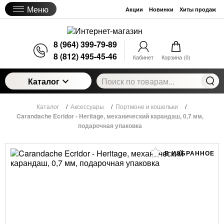
Меню
Акции
Новинки
Хиты продаж
8 (964) 399-79-89
8 (812) 495-45-46
Кабинет
Корзина (
0
)
Каталог
Каталог
/
Аксессуары
/
Портмоне и кошельки
/
Carandache Ecridor - Heritage, механический карандаш, 0,7 мм,
подарочная упаковка
В ИЗБРАННОЕ