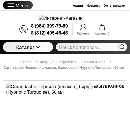
Меню
Акции
Новинки
Хиты продаж
8 (964) 399-79-89
8 (812) 495-45-46
Кабинет
Корзина (
0
)
Каталог
Каталог
/
Пишущие инструменты
/
Caran d’Ache
/
Carandache Чернила (флакон), бирюзовые (Hypnotic Turquoise), 50 мл
В ИЗБРАННОЕ
Carandache Чернила (флакон), бирюзовые
(Hypnotic Turquoise), 50 мл