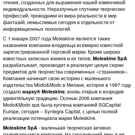
чтения, созданных для выражения нашей изменчивой
индивидуальности. Неразлучные спутники творческих
профессий, проводники из мира реальности в мир
фантазий, немыслимые сегодня в отдельности от
информационных технологий.
С 1 января 2007 года Moleskine является также
названием компании-владельца всемирно известной
зарегистрированной торговой марки. Кроме широко
известных записных книжек и их типов,
Moleskine SpA
разрабатывает, производит и реализует целую серию
предметов для творчества современных «странников».
Компания начинает свою историю с маленького
издательства Modo&Modo в Милане, которое в 1997 году
создало
марку® Moleskine
, вновь открыв и возродив
удивительную традицию. Осенью 2006 компания
Modo&Modo spa была куплена компанией SGCapital
Europe, сегодня -- Syntegra Capital, с целью полной
реализации потенциала марки Moleskine.
Moleskine SpA
- маленькая творческая активно
развивающаяся компания. На сегодняшний день в ее