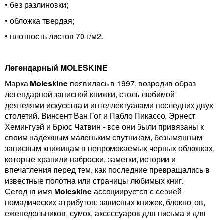
• без разлиновки;
• обложка твердая;
• плотность листов
70 г/м2.
Легендарный MOLESKINE
Марка
Moleskine
появилась в 1997, возродив образ
легендарной записной книжки, столь любимой
деятелями искусства и интеллектуалами последних двух
столетий. Винсент Ван Гог и Пабло Пикассо, Эрнест
Хемингуэй и Брюс Чатвин - все они были привязаны к
своим надежным маленьким спутникам, безымянным
записным книжицам в непромокаемых черных обложках,
которые хранили наброски, заметки, истории и
впечатления перед тем, как последние превращались в
известные полотна или страницы любимых книг.
Сегодня имя
Moleskine
ассоциируется с серией
номадических атрибутов: записных книжек, блокнотов,
еженедельников, сумок, аксессуаров для письма и для