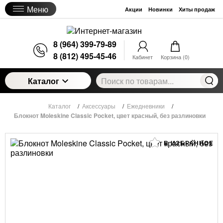
Меню
Акции
Новинки
Хиты продаж
8 (964) 399-79-89
8 (812) 495-45-46
Кабинет
Корзина (
0
)
Каталог
Каталог
/
Аксессуары
/
Ежедневники
/
Блокнот Moleskine Classic Pocket, цвет красный, без разлиновки
В ИЗБРАННОЕ