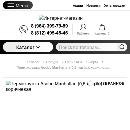
Меню
Акции
Новинки
Хиты продаж
8 (964) 399-79-89
8 (812) 495-45-46
Кабинет
Корзина (
0
)
Каталог
Каталог
/
Посуда
/
Бутылки и шейкеры
/
Термокружка Asobu Manhattan (0,5 литра), коричневая
В ИЗБРАННОЕ