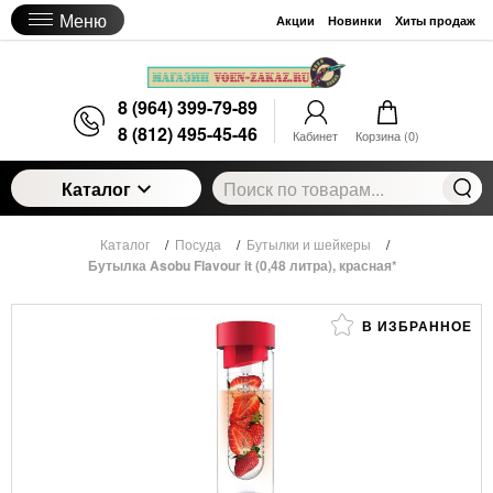
Меню
Акции
Новинки
Хиты продаж
8 (964) 399-79-89
8 (812) 495-45-46
Кабинет
Корзина (
0
)
Каталог
Каталог
/
Посуда
/
Бутылки и шейкеры
/
Бутылка Asobu Flavour it (0,48 литра), красная*
В ИЗБРАННОЕ