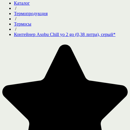
Каталог
/
Термопродукция
/
Термосы
/
Контейнер Asobu Chill yo 2 go (0,38 литра), серый*