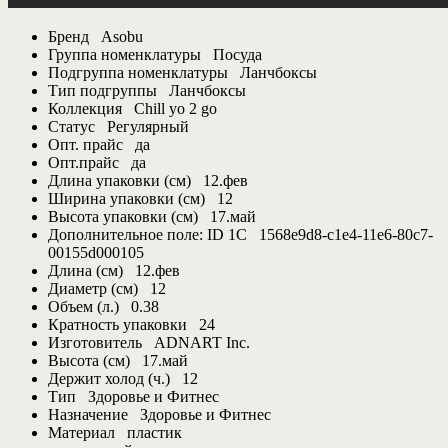
Бренд
Asobu
Группа номенклатуры
Посуда
Подгруппа номенклатуры
Ланчбоксы
Тип подгруппы
Ланчбоксы
Коллекция
Chill yo 2 go
Статус
Регулярный
Опт. прайс
да
Опт.прайс
да
Длина упаковки (см)
12.фев
Ширина упаковки (см)
12
Высота упаковки (см)
17.май
Дополнительное поле: ID 1С
1568e9d8-c1e4-11e6-80c7-
00155d000105
Длина (см)
12.фев
Диаметр (см)
12
Объем (л.)
0.38
Кратность упаковки
24
Изготовитель
ADNART Inc.
Высота (см)
17.май
Держит холод (ч.)
12
Тип
Здоровье и Фитнес
Назначение
Здоровье и Фитнес
Материал
пластик