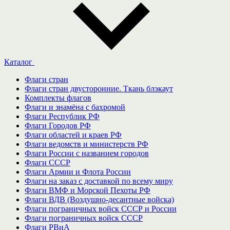
Каталог
Флаги стран
Флаги стран двусторонние. Ткань блэкаут
Комплекты флагов
Флаги и знамёна с бахромой
Флаги Республик РФ
Флаги Городов РФ
Флаги областей и краев РФ
Флаги ведомств и министерств РФ
Флаги России с названием городов
Флаги СССР
Флаги Армии и Флота России
Флаги на заказ с доставкой по всему миру
Флаги ВМФ и Морской Пехоты РФ
Флаги ВДВ (Воздушно-десантные войска)
Флаги пограничных войск СССР и России
Флаги пограничных войск СССР
Флаги РВиА