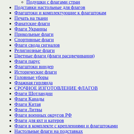
Подушки с флагами стран
Подставки настольные для флагов
Флагштоки и комплектующие к флагштокам
Печать на ткани
Фанатские флаги
Флаги Украины
Прикольные флаги
Спортивные флаги
Флаги свода сигналов
Религиозные флаги
Цветные флаги (флаги расцвечивания)
Флаги парус
Флагштоки виндер
Исторические флаги
Головные уборы
Флажная гирлянда
СРОЧНОЕ ИЗГОТОВЛЕНИЕ ФЛАГОВ
Флаги Шотландии
Флаги Канады
Флаги Китая
Флаги Литвы
Флаги военных округов РФ
Флаги для яхт и катеров
Флаги в комплекте с креплениями и флагштоками
Настольные флаги на подставках